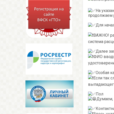
На указа
продолжаем 
Для нача
ВАЖНО! рас
система расц
Далее за
ФИО вводи
удостоверен
Особая ка
Если так с
выпадающего 
Пол
Думаем, 
Контактн
Здесь ука