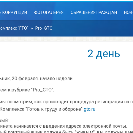
Е КОРРУПЦИИ
ФОТОГАЛЕРЕЯ
ОБРАЩЕНИЯ ГРАЖДАН
НОВ
омплекс "ГТО"
»
Pro_GTO
2 день
ник, 20 февраля, начало недели
ем к рубрике "Pro_GTO".
мы посмотрим, как происходит процедура регистрации на 
Комплекса "Готов к труду и обороне"
gto.ru
вый:
инета начинается с введения адреса электронной почты.
ый почтовый ящик должен быть "живым", вы должны имет