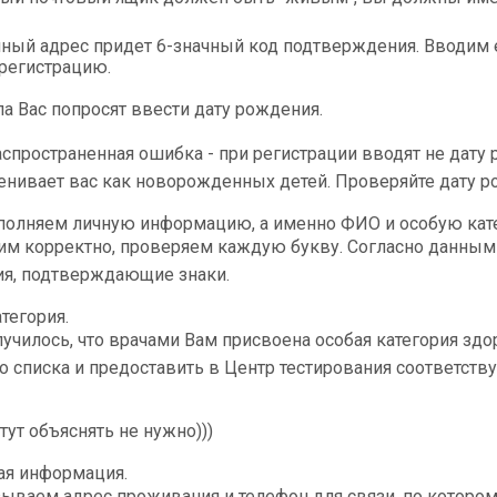
нный адрес придет 6-значный код подтверждения. Вводим 
регистрацию.
ла Вас попросят ввести дату рождения.
пространенная ошибка - при регистрации вводят не дату р
енивает вас как новорожденных детей. Проверяйте дату р
полняем личную информацию, а именно ФИО и особую кат
м корректно, проверяем каждую букву. Согласно данным
ия, подтверждающие знаки.
тегория.
лучилось, что врачами Вам присвоена особая категория зд
списка и предоставить в Центр тестирования соответств
тут объяснять не нужно)))
ая информация.
зываем адрес проживания и телефон для связи, по которо