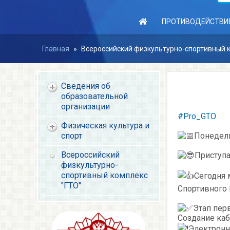
ПРОТИВОДЕЙСТВИ
Главная
»
Всероссийский физкультурно-спортивный к
Сведения об
образовательной
организации
#Pro_GTO
Физическая культура и
спорт
Понедель
Всероссийский
Приступа
физкультурно-
спортивный комплекс
Сегодня 
"ГТО"
Спортивного 
Этап пер
Создание каб
Электронн