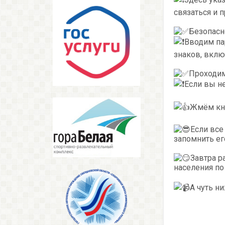
связаться и 
Безопасн
Вводим па
знаков, вклю
Проходим 
Если вы не
Жмём кно
Если все
запомнить ег
Завтра р
населения по
А чуть н